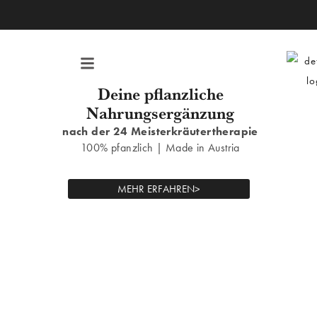
Zum
Inhalt
springen
Menü
Deine pflanzliche
Nahrungsergänzung
nach der 24 Meisterkräutertherapie
100% pfanzlich | Made in Austria
MEHR ERFAHREN>